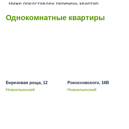
Ниже представлен перечень квартир,
которые можно приобрести в Новокузнецке
Однокомнатные квартиры
и Прокопьевске по госпрограмме
Получить консультацию
Березовая роща, 12
Рокоссовского, 16В
Новоильинский
Новоильинский