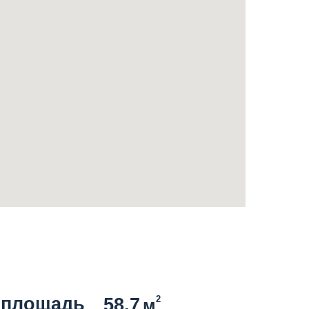
 площадь
2
58.7
м