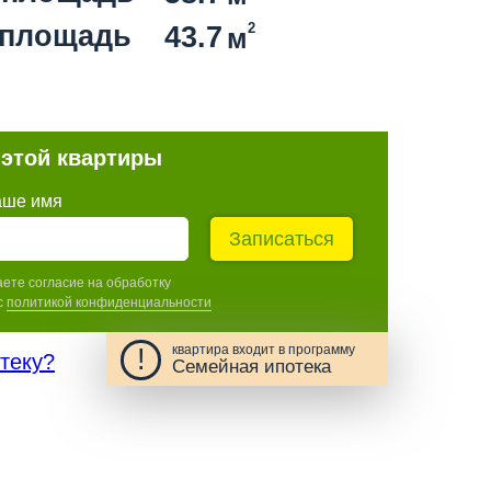
 площадь
2
43.7
м
 этой квартиры
аше имя
Записаться
аете согласие на обработку
c
политикой конфиденциальности
квартира входит в программу
!
отеку?
Семейная ипотека