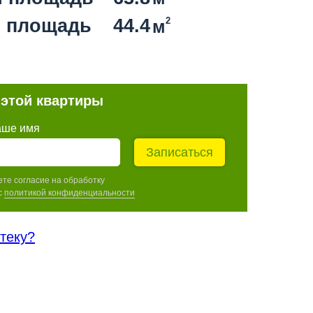
 площадь
44.4
2
м
 этой квартиры
аше имя
Записаться
ете согласие на обработку
c
политикой конфиденциальности
отеку?