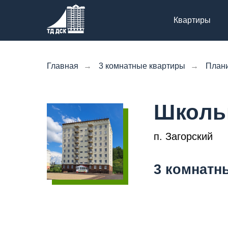
Квартиры
Главная
→
3 комнатные квартиры
→
План
Школьн
п. Загорский
3 комнатн