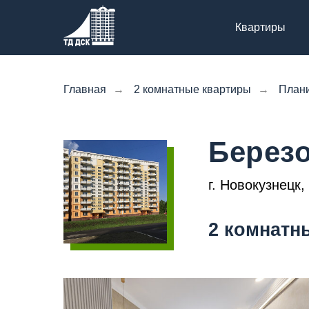
Квартиры
Главная
→
2 комнатные квартиры
→
План
Березо
г. Новокузнецк
2 комнатн