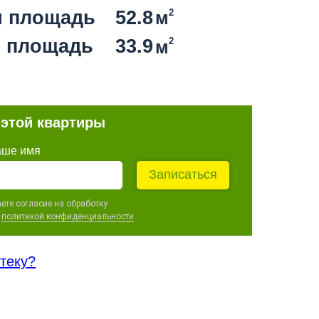
 площадь
52.8
2
м
 площадь
33.9
2
м
 этой квартиры
аше имя
Записаться
ете согласие на обработку
c
политикой конфиденциальности
отеку?