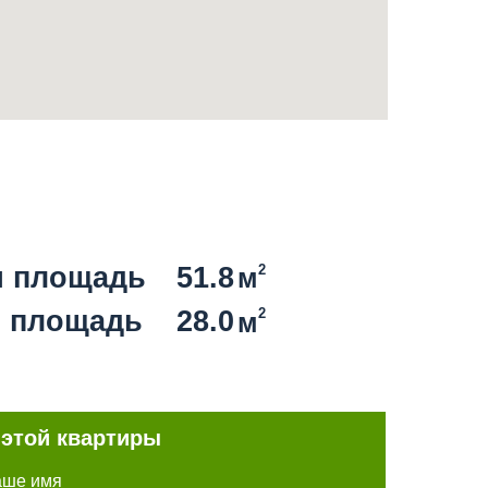
 площадь
51.8
2
м
 площадь
28.0
2
м
 этой квартиры
аше имя