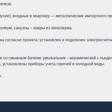
елезо.
хие); входные в квартиру — металлические импортного пр
олеум, санузлы – ковры из линолеума.
ка согласно проекта; установлен и подключен электросчет
те со смывным бачком; умывальник – керамический с пьеде
, установлены приборы учета горячей и холодной воды.
».